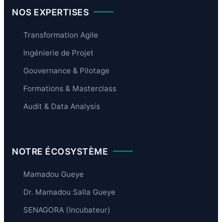
e
s
e
NOS EXPERTISES
s
t
d
i
e
o
s
Transformation Agile
n
R
d
i
Ingénierie de Projet
e
s
s
q
Gouvernance & Pilotage
R
u
i
e
Formations & Masterclass
s
s
q
e
Audit & Data Analysis
u
n
e
M
s
i
e
l
n
i
NOTRE ÉCOSYSTÈME
M
e
i
u
Mamadou Gueye
l
P
i
r
Dr. Mamadou Salla Gueye
e
o
u
f
SENAGORA (Incubateur)
P
e
r
s