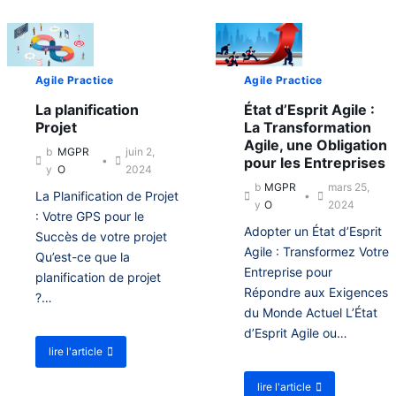
b
t
o
L
u
e
t
s
L
M
Agile Practice
Agile Practice
e
o
s
d
La planification
État d’Esprit Agile :
M
è
Projet
La Transformation
o
l
Agile, une Obligation
d
e
b
MGPR
juin 2,
è
pour les Entreprises
s
y
O
2024
l
d
b
MGPR
mars 25,
e
La Planification de Projet
e
y
O
2024
s
M
: Votre GPS pour le
d
Adopter un État d’Esprit
a
Succès de votre projet
e
n
Agile : Transformez Votre
M
Qu’est-ce que la
a
Entreprise pour
a
planification de projet
g
n
Répondre aux Exigences
e
?…
a
m
du Monde Actuel L’État
g
e
d’Esprit Agile ou…
e
n
m
lire l'article
a
t
e
b
d
n
lire l'article
o
e
a