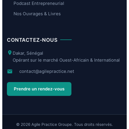
Podcast Entrepreneurial
o
s
j
i
Nos Ouvrages & Livres
e
o
t
n
.
n
e
l
CONTACTEZ-NOUS
Dakar, Sénégal
Opérant sur le marché Ouest-Africain & International
contact@agilepractice.net
Prendre un rendez-vous
© 2026 Agile Practice Groupe. Tous droits réservés.