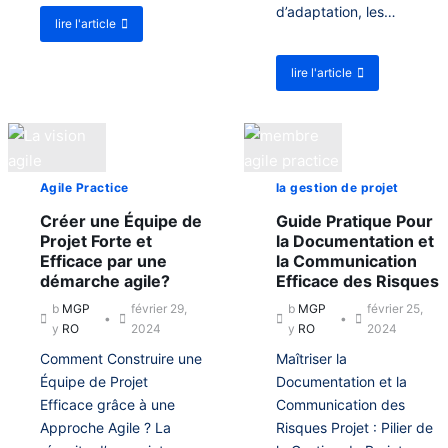
u
d’adaptation, les…
P
r
i
lire l'article
a
a
a
(
b
r
n
P
o
t
s
lire l'article
a
a
u
i
f
r
b
t
e
o
t
o
A
1
r
i
u
d
)
m
e
t
o
a
2
A
p
t
)
Agile Practice
la gestion de projet
g
t
i
i
i
o
Créer une Équipe de
Guide Pratique Pour
l
o
n
Projet Forte et
la Documentation et
i
n
A
Efficace par une
la Communication
t
d
g
é
démarche agile?
Efficace des Risques
e
i
e
S
l
b
MGP
février 29,
b
MGP
février 25,
t
c
e
y
RO
2024
y
RO
2024
A
r
,
u
u
Comment Construire une
Maîtriser la
u
t
m
n
Équipe de Projet
Documentation et la
o
p
e
Efficace grâce à une
Communication des
g
o
O
e
Approche Agile ? La
Risques Projet : Pilier de
u
b
s
r