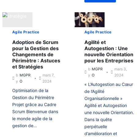
t
u
P
b
d
t
r
o
e
L
o
u
P
a
j
t
r
p
e
É
o
l
t
Agile Practice
Agile Practice
t
j
a
:
a
e
Adoption de Scrum
Agilité et
n
H
t
t
i
i
pour la Gestion des
Autogestion : Une
d
:
f
e
Changements de
nouvelle Orientation
’
H
i
r
E
Périmètre : Astuces
pour les Entreprises
i
c
e
s
et Stratégies
e
b
MGPR
mars 3,
a
t
p
r
t
A
b
MGPR
mars 7,
y
O
2024
r
e
i
u
y
O
2024
i
t
« L’Autogestion au Cœur
o
j
t
A
Optimisation de la
de l’Agilité
n
o
A
u
P
u
Gestion du Périmètre
Organisationnelle »
g
j
r
r
i
Projet grâce au Cadre
Agilité et Autogestion
o
o
d
l
u
Scrum Bienvenue dans
une nouvelle Orientation.
j
’
e
r
le monde agile de la
e
h
Dans la quête
:
d
t
u
gestion de…
L
perpétuelle
’
i
a
h
d’amélioration et
(
T