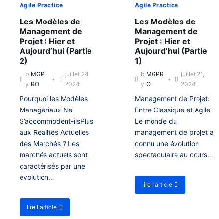
Agile Practice
Agile Practice
Les Modèles de
Les Modèles de
Management de
Management de
Projet : Hier et
Projet : Hier et
Aujourd’hui (Partie
Aujourd’hui (Partie
2)
1)
b
MGP
juillet 24,
b
MGPR
juillet 21,
y
RO
2024
y
O
2024
Pourquoi les Modèles
Management de Projet:
Managériaux Ne
Entre Classique et Agile
S’accommodent-ilsPlus
Le monde du
aux Réalités Actuelles
management de projet a
des Marchés ? Les
connu une évolution
marchés actuels sont
spectaculaire au cours…
caractérisés par une
évolution…
lire l'article
a
b
o
lire l'article
a
u