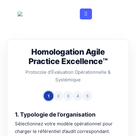
Aller
au
contenu
Homologation Agile
Practice Excellence™
Protocole d’Évaluation Opérationnelle &
Systémique
1
2
3
4
5
1. Typologie de l’organisation
Sélectionnez votre modèle opérationnel pour
charger le référentiel d’audit correspondant.