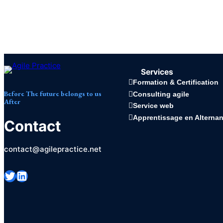
:
UNE
NOUVELLE
ORIENTATION
POUR
LES
ENTREPRISES
Services
Formation & Certification
Before
The future belongs to us
Consulting agile
After
Service web
Apprentissage en Alterna
Contact
contact@agilepractice.net
Twitter
LinkedIn