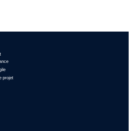
t
nance
ile
e projet