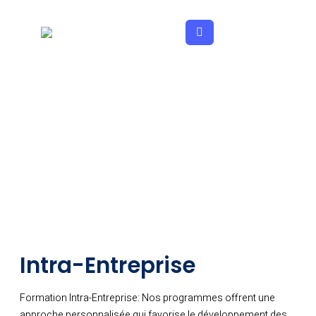
Aller
au
contenu
Intra-Entreprise
Formation Intra-Entreprise: Nos programmes offrent une
approche personnalisée qui favorise le développement des