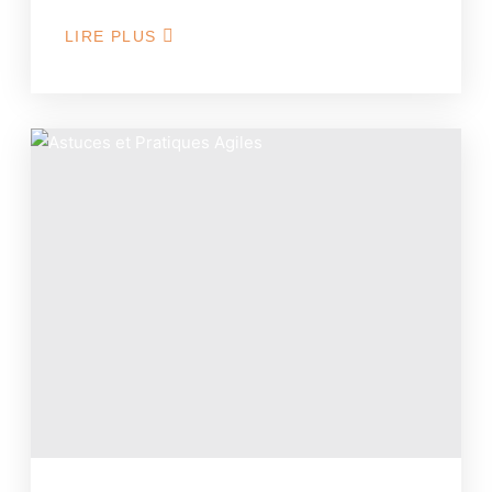
LIRE PLUS
ABOUT
LES
MODÈLES
DE
MANAGEMENT
DE
PROJET
:
HIER
ET
AUJOURD’HUI
(PARTIE
1)