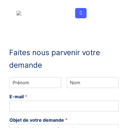
Aller
au
contenu
Faites nous parvenir votre
demande
N
o
P
N
m
r
o
E-mail
*
*
é
m
n
o
m
Objet de votre demande
*