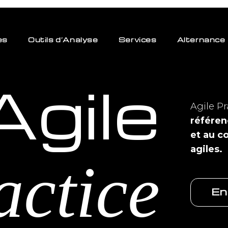
es
Outils d’Analyse
Services
Alternance
Agile
Agile Pr
référen
et au c
agiles.
actice
En