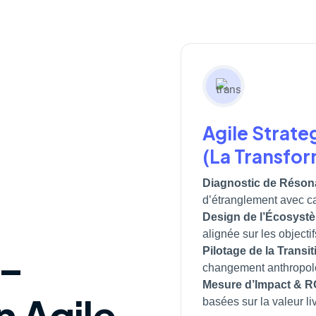
Agile Strate
(La Transfor
Diagnostic de Réson
d’étranglement avec ca
Design de l’Écosystè
alignée sur les objecti
 –
Pilotage de la Transi
changement anthropolo
Mesure d’Impact & RO
n Agile
basées sur la valeur li