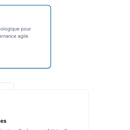
odologique pour
ernance agile
les